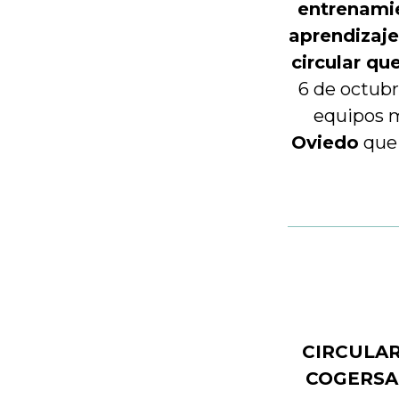
entrenamie
aprendizaj
circular qu
6 de octubr
equipos m
Oviedo
que 
CIRCULA
COGERSA d