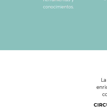
conocimientos.
La
enri
co
CIRC