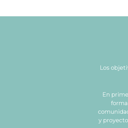
Los objet
En prime
formar
comunidad 
y proyecto