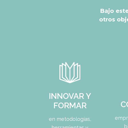
Bajo est
otros obj
INNOVAR Y
C
FORMAR
empr
en metodologías,
b
herramientas y