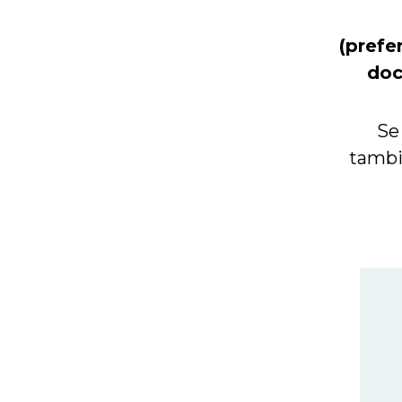
(prefe
doc
Se
tambi