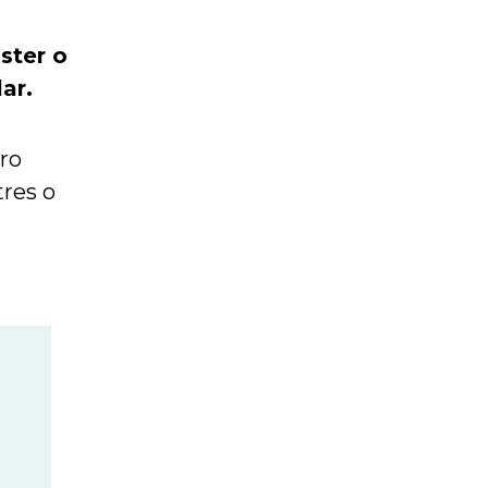
ster o
ar.
ero
res o