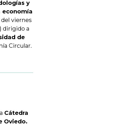
dologías y
la economía
. del viernes
 dirigido a
sidad de
a Circular.
la
Cátedra
e Oviedo.