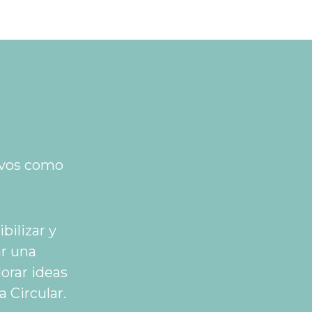
ivos como
bilizar y
ar una
orar ideas
 Circular.