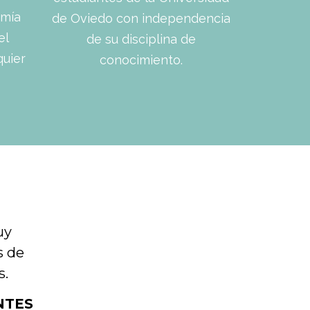
omía
de Oviedo con independencia
el
de su disciplina de
quier
conocimiento.
uy
s de
s.
NTES