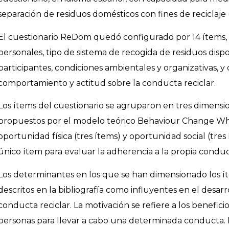
separación de residuos domésticos con fines de reciclaje
El cuestionario ReDom quedó configurado por 14 ítems, r
personales, tipo de sistema de recogida de residuos dispo
participantes, condiciones ambientales y organizativas, y 
comportamiento y actitud sobre la conducta reciclar.
Los ítems del cuestionario se agruparon en tres dimens
propuestos por el modelo teórico Behaviour Change Whee
oportunidad física (tres ítems) y oportunidad social (tre
único ítem para evaluar la adherencia a la propia conduct
Los determinantes en los que se han dimensionado los
descritos en la bibliografía como influyentes en el desar
conducta reciclar. La motivación se refiere a los benefici
personas para llevar a cabo una determinada conducta. L