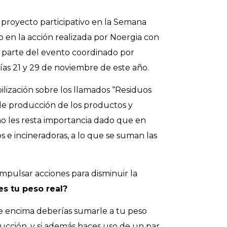
royecto participativo en la Semana
en la acción realizada por Noergia con
a parte del evento coordinado por
ías 21 y 29 de noviembre de este año.
ilización sobre los llamados
“Residuos
de producción de los productos y
no les resta importancia dado que en
 e incineradoras, a lo que se suman las
mpulsar acciones para disminuir la
es tu peso real?
e encima deberías sumarle a tu peso
ucción, y si además haces uso de un par