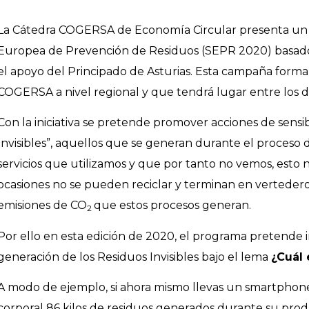
La Cátedra COGERSA de Economía Circular presenta un p
Europea de Prevención de Residuos (SEPR 2020) basado 
el apoyo del Principado de Asturias. Esta campaña form
COGERSA a nivel regional y que tendrá lugar entre los d
Con la iniciativa se pretende promover acciones de sensib
Invisibles”
, aquellos que se generan durante el proceso 
servicios que utilizamos y que por tanto no vemos, esto 
ocasiones no se pueden reciclar y terminan en vertederos
emisiones de CO
que estos procesos generan.
2
Por ello en esta edición de 2020, el programa pretende i
generación de los Residuos Invisibles bajo el lema
¿Cuál 
A modo de ejemplo, si ahora mismo llevas un smartphon
corporal 86 kilos de residuos generados durante su prod