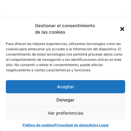
Gestionar el consentimiento
de las cookies
Para ofrecer las mejores experiencias, utilizamos tecnologías como las
Cátedra COGERSA Economía Circular
cookies para almacenar y/o acceder a la información del dispositivo. El
catedracogersa@uniovi.es
consentimiento de estas tecnologías nos permitirá procesar datos como
el comportamiento de navegación o las identificaciones únicas en este
sitio. No consentir o retirar el consentimiento, puede afectar
negativamente a ciertas características y funciones.
CONTACTO
AVISO LEGAL
PRIVACIDAD DE DATOS
Aceptar
Denegar
Ver preferencias
Política de cookies
Privacidad de datos
Aviso Legal