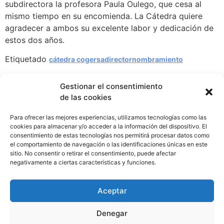
subdirectora la profesora Paula Oulego, que cesa al
mismo tiempo en su encomienda. La Cátedra quiere
agradecer a ambos su excelente labor y dedicación de
estos dos años.
Etiquetado
cátedra cogersa
director
nombramiento
Gestionar el consentimiento
de las cookies
Para ofrecer las mejores experiencias, utilizamos tecnologías como las
Cátedra COGERSA Economía Circular
cookies para almacenar y/o acceder a la información del dispositivo. El
catedracogersa@uniovi.es
consentimiento de estas tecnologías nos permitirá procesar datos como
el comportamiento de navegación o las identificaciones únicas en este
sitio. No consentir o retirar el consentimiento, puede afectar
negativamente a ciertas características y funciones.
CONTACTO
AVISO LEGAL
PRIVACIDAD DE DATOS
Aceptar
Denegar