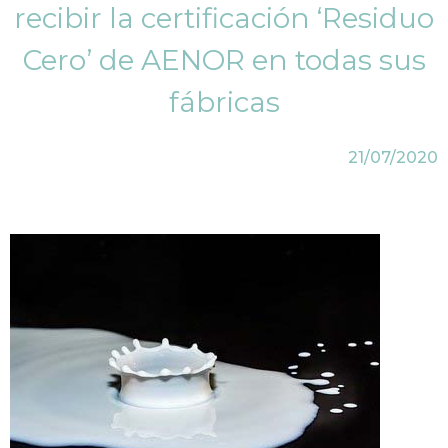
recibir la certificación ‘Residuo
Cero’ de AENOR en todas sus
fábricas
21/07/2020