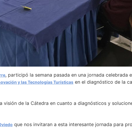
, participó la semana pasada en una jornada celebrada
rre
en el diagnóstico de la ca
novación y las Tecnologías Turísticas
 la visión de la Cátedra en cuanto a diagnósticos y soluci
que nos invitaran a esta interesante jornada para p
Oviedo