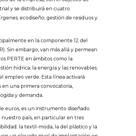
rial y se distribuirá en cuatro
rgenes; ecodiseño; gestión de residuos y
cipalmente en la componente 12 del
R). Sin embargo, van más allá y permean
tros PERTE en ámbitos como la
stión hídrica; la energía y las renovables;
 el empleo verde. Esta línea activará
s en una primera convocatoria,
acogida y demanda.
 de euros, es un instrumento diseñado
nuestro país, en particular en tres
lidad: la textil-moda, la del plástico y la
uyen un elevado nivel de implantación en