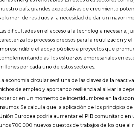
nuestro país, grandes expectativas de crecimiento poten
volumen de residuos y la necesidad de dar un mayor impu
Las dificultades en el acceso a la tecnología necesaria, 
caracteriza los procesos precisos para la reutilización y e
imprescindible el apoyo público a proyectos que promue
complementando así los esfuerzos empresariales en est
millones por cada uno de estos sectores.
La economía circular será una de las claves de la reacti
nichos de empleo y aportando resiliencia al aliviar la d
exterior en un momento de incertidumbres en la disponib
insumos. Se calcula que la aplicación de los principios de
Unión Europea podría aumentar el PIB comunitario en un
unos 700.000 nuevos puestos de trabajos de los que al 