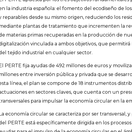
en la industria española: el fomento del ecodiseño de l
y reparables desde su mismo origen, reduciendo los resid
mediante plantas de tratamiento que incrementen la reuti
de materias primas recuperadas en la producción de nuev
digitalización vinculada a ambos objetivos, que permitirá
del tejido industrial en cualquier sector.
El PERTE fija ayudas de 492 millones de euros y movilizar
millones entre inversión pública y privada que se desarr
esta línea, el plan se compone de 18 instrumentos distrib
actuaciones en sectores claves, que cuenta con un pres
transversales para impulsar la economía circular en la e
La economía circular se caracteriza por ser transversal, y
del PERTE está específicamente dirigida en los proceso
ayudas para el impulso de la economía circular en el ámb