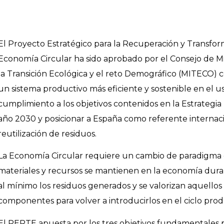
El Proyecto Estratégico para la Recuperación y Transf
Economía Circular ha sido aprobado por el Consejo de Min
la Transición Ecológica y el reto Demográfico (MITECO) con
un sistema productivo más eficiente y sostenible en el 
cumplimiento a los objetivos contenidos en la Estrategi
año 2030 y posicionar a España como referente internacion
reutilización de residuos.
La Economía Circular requiere un cambio de paradigma
materiales y recursos se mantienen en la economía dura
al mínimo los residuos generados y se valorizan aquello
componentes para volver a introducirlos en el ciclo prod
El PERTE apuesta por los tres objetivos fundamentales p