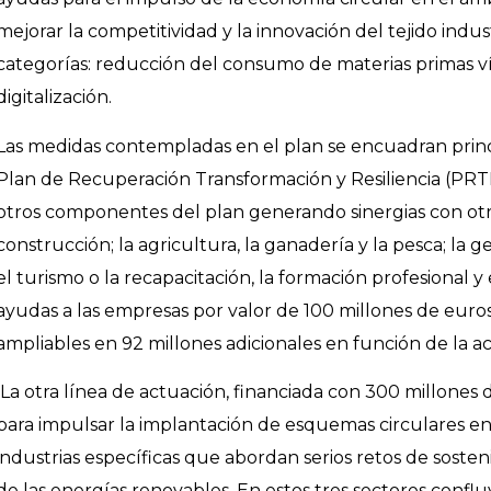
mejorar la competitividad y la innovación del tejido indust
categorías: reducción del consumo de materias primas ví
digitalización.
Las medidas contempladas en el plan se encuadran prin
Plan de Recuperación Transformación y Resiliencia (PRT
otros componentes del plan generando sinergias con o
construcción; la agricultura, la ganadería y la pesca; la ge
el turismo o la recapacitación, la formación profesional y
ayudas a las empresas por valor de 100 millones de euro
ampliables en 92 millones adicionales en función de la 
La otra línea de actuación, financiada con 300 millones
para impulsar la implantación de esquemas circulares en 
industrias específicas que abordan serios retos de sostenibi
de las energías renovables. En estos tres sectores confl