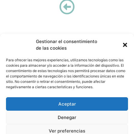
Gestionar el consentimiento
de las cookies
Para ofrecer las mejores experiencias, utilizamos tecnologías como las
Cátedra COGERSA Economía Circular
cookies para almacenar y/o acceder a la información del dispositivo. El
catedracogersa@uniovi.es
consentimiento de estas tecnologías nos permitirá procesar datos como
el comportamiento de navegación o las identificaciones únicas en este
sitio. No consentir o retirar el consentimiento, puede afectar
negativamente a ciertas características y funciones.
CONTACTO
AVISO LEGAL
PRIVACIDAD DE DATOS
Aceptar
Denegar
Ver preferencias