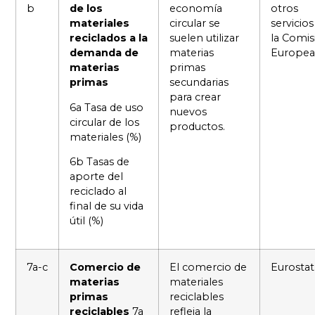
b
de los
economía
otros
materiales
circular se
servicios
reciclados a la
suelen utilizar
la Comis
demanda de
materias
Europea
materias
primas
primas
secundarias
para crear
6a Tasa de uso
nuevos
circular de los
productos.
materiales (%)
6b Tasas de
aporte del
reciclado al
final de su vida
útil (%)
7a-c
Comercio de
El comercio de
Eurostat
materias
materiales
primas
reciclables
reciclables
7a
refleja la