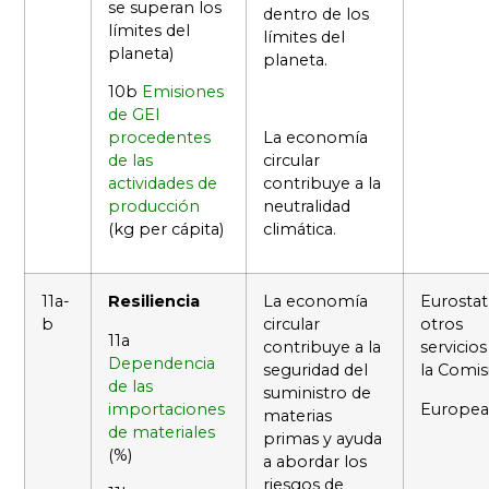
se superan los
dentro de los
límites del
límites del
planeta)
planeta.
10b
Emisiones
de GEI
procedentes
La economía
de las
circular
actividades de
contribuye a la
producción
neutralidad
(kg per cápita)
climática.
11a-
Resiliencia
La economía
Eurostat
b
circular
otros
11a
contribuye a la
servicios
Dependencia
seguridad del
la Comis
de las
suministro de
importaciones
Europea
materias
de materiales
primas y ayuda
(%)
a abordar los
riesgos de