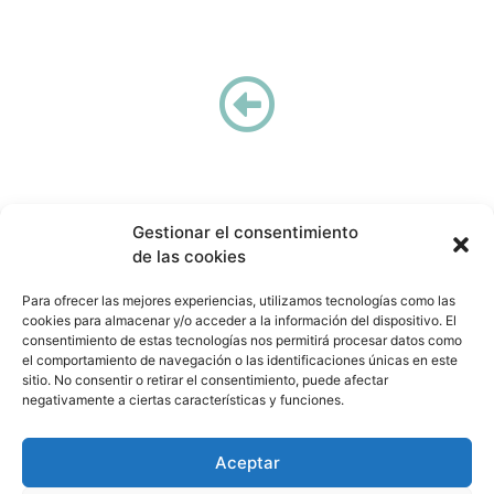
Gestionar el consentimiento
de las cookies
Para ofrecer las mejores experiencias, utilizamos tecnologías como las
Cátedra COGERSA Economía Circular
cookies para almacenar y/o acceder a la información del dispositivo. El
catedracogersa@uniovi.es
consentimiento de estas tecnologías nos permitirá procesar datos como
el comportamiento de navegación o las identificaciones únicas en este
sitio. No consentir o retirar el consentimiento, puede afectar
negativamente a ciertas características y funciones.
CONTACTO
AVISO LEGAL
PRIVACIDAD DE DATOS
Aceptar