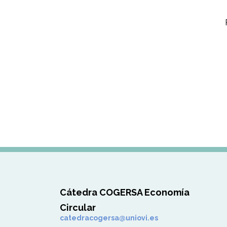
Cátedra COGERSA Economía
Circular
catedracogersa@uniovi.es